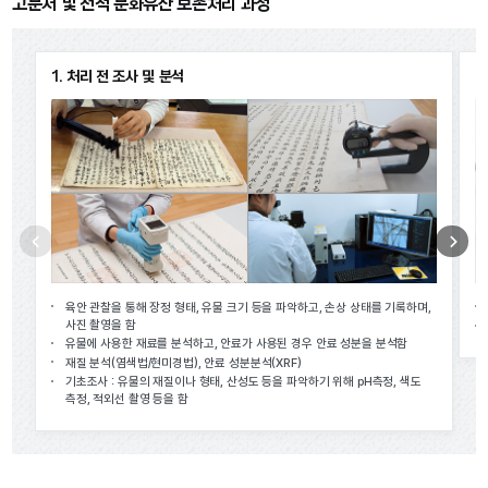
고문서 및 전적 문화유산 보존처리 과정
1. 처리 전 조사 및 분석
2
이전
다음
육안 관찰을 통해 장정 형태, 유물 크기 등을 파악하고, 손상 상태를 기록하며,
사진 촬영을 함
유물에 사용한 재료를 분석하고, 안료가 사용된 경우 안료 성분을 분석함
재질 분석(염색법/현미경법), 안료 성분분석(XRF)
기초조사 : 유물의 재질이나 형태, 산성도 등을 파악하기 위해 pH측정, 색도
측정, 적외선 촬영 등을 함