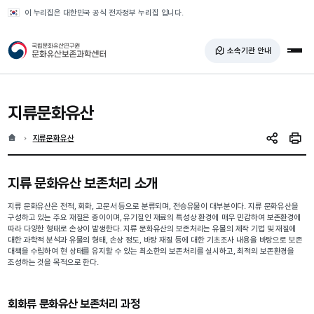
반복영역 건너뛰기
이 누리집은 대한민국 공식 전자정부 누리집 입니다.
국가유산청 문화유산보존과학센터
소속기관 안내
전체
지류문화유산
홈
현재 위치
지류문화유산
SNS 공유
인쇄
지류 문화유산 보존처리 소개
지류 문화유산은 전적, 회화, 고문서 등으로 분류되며, 전승유물이 대부분이다. 지류 문화유산을
구성하고 있는 주요 재질은 종이이며, 유기질인 재료의 특성상 환경에 매우 민감하여 보존환경에
따라 다양한 형태로 손상이 발생한다. 지류 문화유산의 보존처리는 유물의 제작 기법 및 재질에
대한 과학적 분석과 유물의 형태, 손상 정도, 바탕 재질 등에 대한 기초조사 내용을 바탕으로 보존
대책을 수립하여 현 상태를 유지할 수 있는 최소한의 보존처리를 실시하고, 최적의 보존환경을
조성하는 것을 목적으로 한다.
회화류 문화유산 보존처리 과정