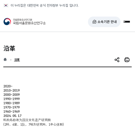
반복영역 건너뛰기
이 누리집은 대한민국 공식 전자정부 누리집 입니다.
국가유산청 국립서울문화유산연구소
소속기관 안내
전체
沿革
홈
현재 위치
沿革
SNS 공유
인쇄
2020~
2010~2019
2000~2009
1990~1999
1980~1989
1970~1979
1960~1969
2024. 05. 17
机构名称改为国立文化遗产研究院
(2科、6室、1队、7地方研究所、1中心体制)