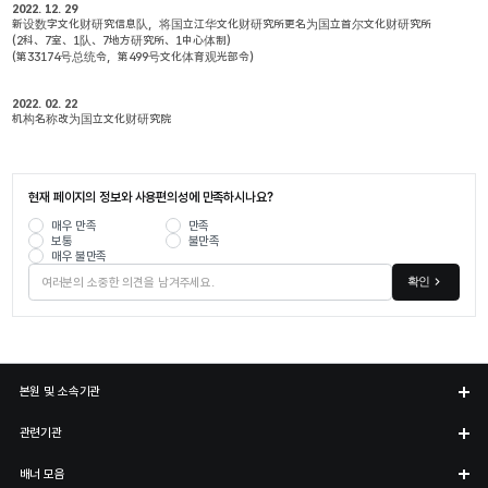
2022. 12. 29
新设数字文化财研究信息队，将国立江华文化财研究所更名为国立首尔文化财研究所
(2科、7室、1队、7地方研究所、1中心体制)
(第33174号总统令，第499号文化体育观光部令）
2022. 02. 22
机构名称改为国立文化财研究院
현재 페이지의 정보와 사용편의성에 만족하시나요?
매우 만족
만족
보통
불만족
매우 불만족
확인
본원 및 소속기관
관련기관
배너 모음