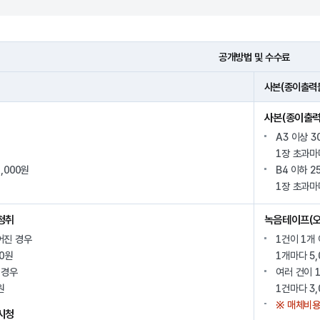
공개방법 및 수수료
사본(종이출력물)
사본(종이출력
A3 이상 3
1장 초과마
B4 이하 2
,000원
1장 초과마
청취
녹음테이프(오
어진 경우
1건이 1개
00원
1개마다 5,
 경우
여러 건이 
원
1건마다 3,
※ 매체비용
시청