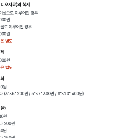
디오자료)의 복제
 이상으로 이루어진 경우
000원
1롤로 이루어진 경우
000원
은 별도
복제
000원
은 별도
인화
00원
(3"×5" 200원 / 5"×7" 300원 / 8"×10" 400원)
물)
00원
다 200원
50원
다 150원