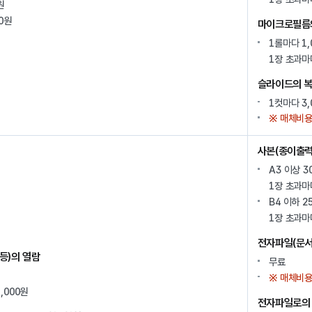
원
0원
마이크로필름
1롤마다 1,
1장 초과마
슬라이드의 
1컷마다 3,
※ 매체비용
사본(종이출력
A3 이상 3
1장 초과마
B4 이하 2
1장 초과마
전자파일(문서 
 등)의 열람
무료
※ 매체비용
,000원
전자파일로의 변