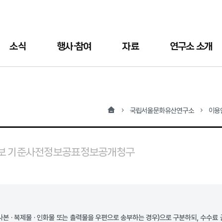
소식
행사·참여
자료
연구소 소개
홈
국립서울문화유산연구소
이용
보 기준
사전정보공표
정보공개청구
사본 · 복제물 · 인화물 또는 출력물을 우편으로 송부하는 경우)으로 구분하되, 수수