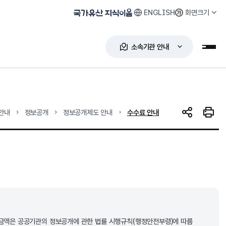
ENGLISH
화면크기
국가유산 지식이음
소속기관 안내
누리
현재 위치
안내
정보공개
정보공개제도 안내
수수료 안내
SNS 공유
인쇄하
료 금액은 공공기관의 정보공개에 관한 법률 시행규칙(행정안전부령)에 따름