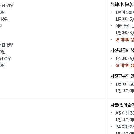
녹화테이프(비
어진 경우
00원
1편이 1롤
 경우
1롤마다 5,
원
여러 편이 
1편마다 3,
※ 매체비용
어진 경우
사진필름의 
00원
진 경우
1컷마다 6,
00원
※ 매체비용
사진필름의 
1컷마다 5
1장 초과마다 
사본(종이출력
A3 이상 3
1장 초과마
B4 이하 2
1장 초과마