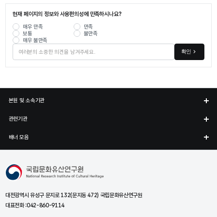
현재 페이지의 정보와 사용편의성에 만족하시나요?
매우 만족
만족
보통
불만족
매우 불만족
확인
본원 및 소속기관
관련기관
배너 모음
국립문화유산연구원
대전광역시 유성구 문지로 132(문지동 472) 국립문화유산연구원
대표전화 :
042-860-9114