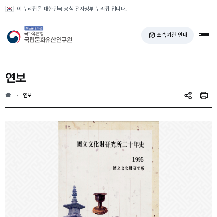
반복영역 건너뛰기
이 누리집은 대한민국 공식 전자정부 누리집 입니다.
국가유산청 국립문화유산연구원
소속기관 안내
전체
연보
홈
현재 위치
연보
SNS 공유
인쇄