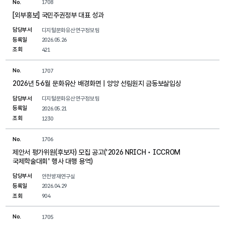
No.
1708
[외부홍보] 국민주권정부 대표 성과
담당부서
디지털문화유산연구정보팀
등록일
2026.05.26
조회
421
No.
1707
2026년 5·6월 문화유산 배경화면 | 양양 선림원지 금동보살입상
담당부서
디지털문화유산연구정보팀
등록일
2026.05.21
조회
1230
No.
1706
제안서 평가위원(후보자) 모집 공고('2026 NRICH‧ICCROM
국제학술대회' 행사 대행 용역)
담당부서
안전방재연구실
등록일
2026.04.29
조회
904
No.
1705