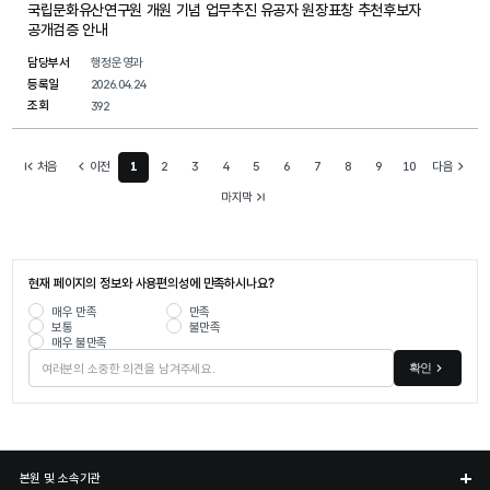
국립문화유산연구원 개원 기념 업무추진 유공자 원장표창 추천후보자
공개검증 안내
담당부서
행정운영과
등록일
2026.04.24
조회
392
처음
이전
1
2
3
4
5
6
7
8
9
10
다음
현재 페이지
마지막
현재 페이지의 정보와 사용편의성에 만족하시나요?
매우 만족
만족
보통
불만족
매우 불만족
확인
본원 및 소속기관