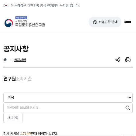
반복영역 건너뛰기
이 누리집은 대한민국 공식 전자정부 누리집 입니다.
국가유산청 국립문화유산연구원
소속기관 안내
전체
공지사항
홈
현재 위치
공지사항
SNS 공유
인쇄
선택됨
연구원
소속기관
검색
초기화
전체 게시물 :
1714건
현재 페이지 :
1
/172