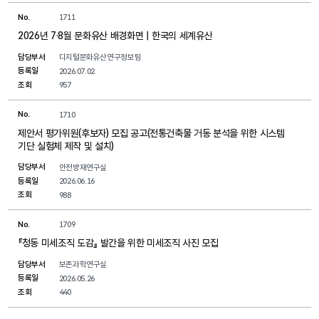
No.
1711
2026년 7·8월 문화유산 배경화면 | 한국의 세계유산
담당부서
디지털문화유산연구정보팀
등록일
2026.07.02
조회
957
No.
1710
제안서 평가위원(후보자) 모집 공고(전통건축물 거동 분석을 위한 시스템
기단 실험체 제작 및 설치)
담당부서
안전방재연구실
등록일
2026.06.16
조회
988
No.
1709
『청동 미세조직 도감』 발간을 위한 미세조직 사진 모집
담당부서
보존과학연구실
등록일
2026.05.26
조회
440