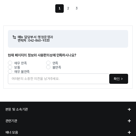
1
2
3
현재 페이지
메뉴 담당부서 :
행정운영과
연락처 :
042-860-9333
현재 페이지의 정보와 사용편의성에 만족하시나요?
매우 만족
만족
보통
불만족
매우 불만족
확인
본원 및 소속기관
관련기관
배너 모음