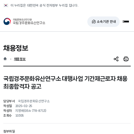
반복영역 건너뛰기
이 누리집은 대한민국 공식 전자정부 누리집 입니다.
국가유산청 국립경주문화유산연구소
소속기관 안내
전체
채용정보
홈
현재 위치
채용정보
SNS 공유
인쇄
국립경주문화유산연구소 대행사업 기간제근로자 채용
최종합격자 공고
담당부서
국립경주문화유산연구소
작성일
2025-02-25
작성자
지영배(054-778-8713)
조회수
10305
첨부파일