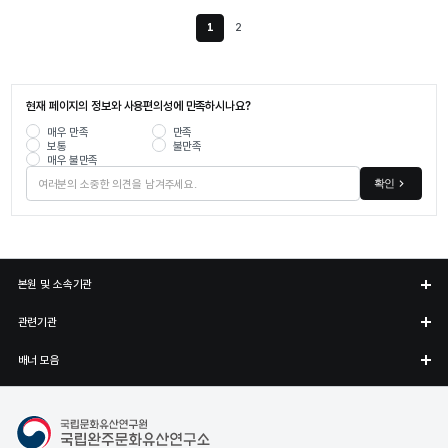
1
2
현재 페이지
현재 페이지의 정보와 사용편의성에 만족하시나요?
매우 만족
만족
보통
불만족
매우 불만족
확인
본원 및 소속기관
관련기관
배너 모음
국립완주문화유산연구소