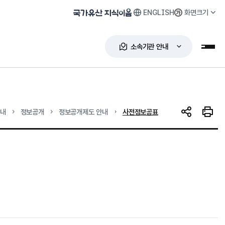
ENGLISH
화면크기
국가유산 지식이음
소속기관 안내
누리
현재 위치
안내
정보공개
정보공개제도 안내
사전정보공표
SNS 공유
인쇄하