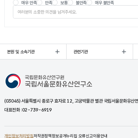
매우 만족
만족
보통
불만족
매우 불만족
본원 및 소속기관
관련기관
국립서울문화유산연구소
(03045) 서울특별시 종로구 효자로 12, 고궁박물관 별관 국립서울문화유산
대표전화 :
02-739-6919
개인정보처리방침
저작권정책
정보공개
누리집 오류신고
이용안내