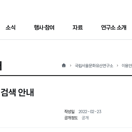
소식
행사·참여
자료
연구소 소개
서
홈
국립서울문화유산연구소
이용
검색 안내
작성일
2022-02-23
공개정도
공개