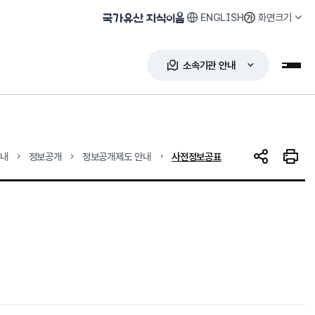
ENGLISH
화면크기
국가유산 지식이음
소속기관 안내
누리
현재 위치
안내
정보공개
정보공개제도 안내
사전정보공표
SNS 공유
인쇄하