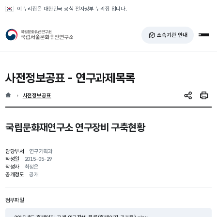
반복영역 건너뛰기
이 누리집은 대한민국 공식 전자정부 누리집 입니다.
국가유산청 국립서울문화유산연구소
소속기관 안내
전체
사전정보공표 -
연구과제목록
홈
현재 위치
사전정보공표
SNS 공유
인쇄
국립문화재연구소 연구장비 구축현황
담당부서
연구기획과
작성일
2015-05-29
작성자
최정은
공개정도
공개
첨부파일