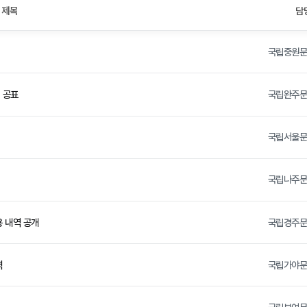
제목
담
국립중원
 공표
국립완주
국립서울
국립나주
 내역 공개
국립경주
역
국립가야