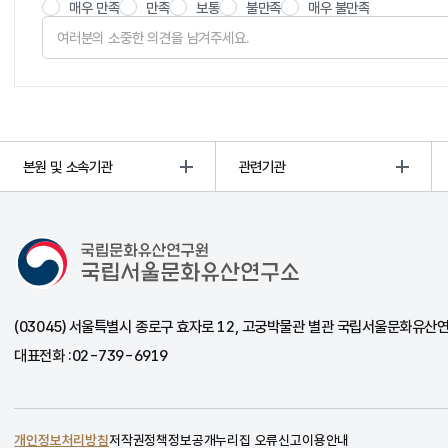
매우 만족
만족
보통
불만족
매우 불만족
본원 및 소속기관
관련기관
국립서울문화유산연구소
(03045) 서울특별시 종로구 효자로 12, 고궁박물관 별관 국립서울문화유산
대표전화 :
02-739-6919
개인정보처리방침
저작권정책
정보공개
누리집 오류신고
이용안내