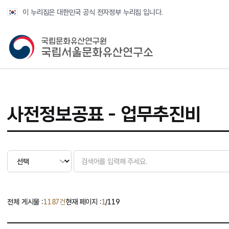
반복영역 건너뛰기
이 누리집은 대한민국 공식 전자정부 누리집 입니다.
국가유산청 국립서울문화유산연구소
사전정보공표 - 업무추진비
전체 게시물 :
1187건
현재 페이지 :
1
/119