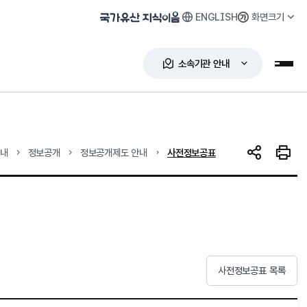
ENGLISH
화면크기
국가유산 지식이음
소속기관 안내
누리
현재 위치
안내
정보공개
정보공개제도 안내
사전정보공표
SNS 공유
인쇄하
사전정보공표 목록