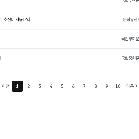
국립부여
업무추진비 사용내역
문화유산
국립부여
역
국립중원
이전
1
2
3
4
5
6
7
8
9
10
다음
현재 페이지