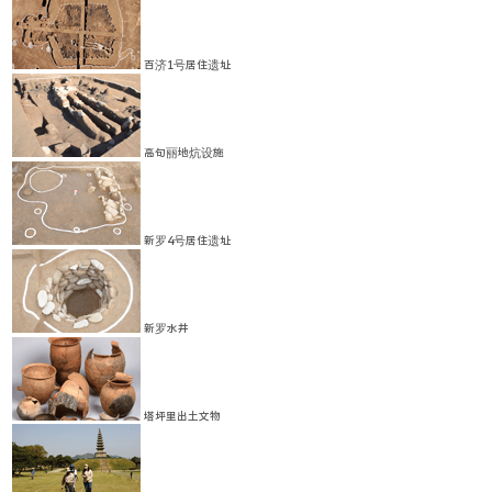
百济1号居住遗址
高句丽地炕设施
新罗4号居住遗址
新罗水井
塔坪里出土文物