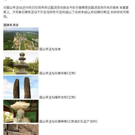
对掘山寺遗址进行的历经两年的试掘调查在提出今后开展精密发掘调查的方向方面具 有重要
意义，方形基石建筑遗址下方发现的先代遗构确认了此前未确认的创建时期遗 构的存在可能
性。
画像を見る
掘山寺遗址全景
掘山寺遗址石雕浮屠(宝物)
掘山寺遗址幢竿支柱(宝物)
掘山寺遗址石雕佛像(江原道文化遗产资料)