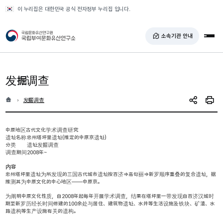
반복영역 건너뛰기
이 누리집은 대한민국 공식 전자정부 누리집 입니다.
국가유산청 국립부여문화유산연구소
소속기관 안내
전체
发掘调查
홈
현재 위치
发掘调查
SNS 공유
인쇄
中原地区古代文化学术调查研究
遗址名称
忠州塔坪里遗址(推定的中原京遗址)
分类
遗址发掘调查
调查期间
2008年~
内容
忠州塔坪里遗址为所发现的三国古代城市遗址按百济⇒高句丽⇒新罗顺序重叠的复合遗址，据
推测其为中原文化的中心地区——中原京。
为阐明中原文化性质，自2008年起每年开展学术调查，结果在塔坪里一带发现自百济汉城时
期至新罗历经长时间修建的100余处与居住、建筑物遗址、水井等生活设施及铁块、矿渣、水
路遗构等生产设施有关的遗构。