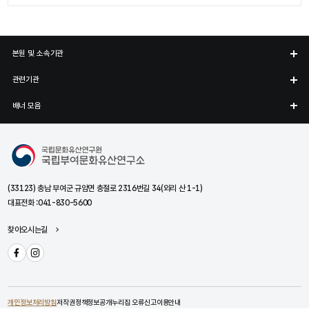
본원 및 소속기관
관련기관
배너 모음
국립부여문화유산연구소
(33123) 충남 부여군 규암면 충절로 2316번길 34(외리 산 1-1)
대표전화 :
041-830-5600
찾아오시는길
페이스북
인스타그램
개인정보처리방침
저작권정책
정보공개
누리집 오류신고
이용안내