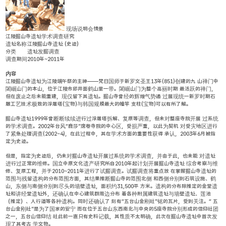
现场说明会情景
江陵掘山寺遗址学术调查研究
遗址名称
江陵掘山寺遗址 (史迹)
分类
遗址发掘调查
调查期间
2010年~2011年
内容
江陵掘山寺遗址为江陵端午祭的主神——梵日国师于新罗文圣王13年(851)创建的九 山禅门中
闍崛山门的本山，位于江陵市邱井面鹤山里一带。闍崛山门为整个高丽时期 最活跃的禅门，
但在废止之后未能重建，现仅留下其遗址。掘山寺曾经的辉煌气势通 过展现统一新罗时期石
雕工艺技术极致的浮屠塔(宝物)与韩国规模最大的幢竿 支柱(宝物)可以有所了解。
掘山寺遗址1999年曾断断续续进行过浮屠塔拆解、复原等调查，但未对整座寺院开展 过系统
的学术调查。2002年台风“鹿莎”席卷寺院的中心区，受损严重，以此为契机 对受灾地区进行
了紧急处理调查(2002~4)，在此过程中，其在学术方面的重要性获得 承认，2003年6月被指
定为史迹。
但是，指定为史迹后，仍未对掘山寺遗址开展过系统的学术调查，并由于此，也未能 对遗址
进行过正常的维修。国立中原文化遗产研究所自2010年起计划开展掘山寺遗址 综合考察与维
修、复原工程，并于2010~2011年进行了试掘调查。试掘调查将重点放 在掌握掘山寺遗址的
范围与残留遗构的分布范围方面，其结果推断掘山寺的范围北侧 和西侧分别到石筑设施、鹤
山，东侧与南侧分别到尽头的墙壁遗址，面积约31,500平 方米。遗构的分布除推定的金堂遗
址和讲经堂遗址外，还确认在中心建筑群周边分布 着各种附属建筑遗址与墙壁遗址、莲池
（推定）、人行道等各种遗构。同时还确认了 刻有“五台山金刚社”铭的瓦片，受到关注。“ 五
台山金刚社”是为了国家的安宁 而在位于五台山东西南北与中央的5座寺院分别形成的信仰社团
之一，五台山信仰结 社此前一直只有史料记载，其性质不太明确，此次在掘山寺遗址中首次发
现了其考古 学文物。