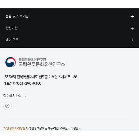
본원 및 소속기관
관련기관
배너 모음
국립완주문화유산연구소
(55365) 전북특별자치도 완주군 이서면 지사제로 168
대표전화 :
063-290-9300
찾아오시는길
인스타그램
개인정보처리방침
저작권정책
정보공개
누리집 오류신고
이용안내
© National Research Institute of Cultural Heritage. All Rights Reserved.