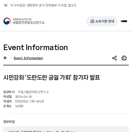
반복영역 건너뛰기
이 누리집은 대한민국 공식 전자정부 누리집 입니다.
국가유산청 국립완주문화유산연구소
소속기관 안내
전체
Event Information
홈
현재 위치
Event Information
SNS 공유
인쇄
시민강좌 '도란도란 궁궐 가회' 참가자 발표
담당부서
국립서울문화유산연구소
작성일
2024-04-18
작성자
한정민(02-739-6913)
조회수
16380
첨부파일