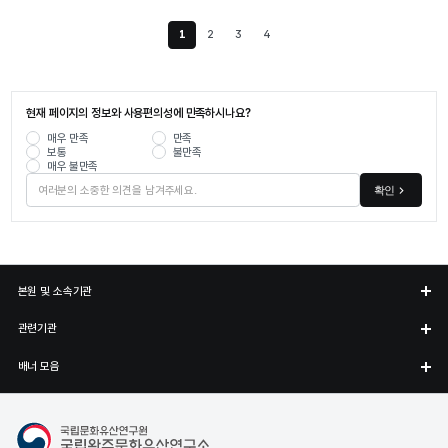
1
2
3
4
현재 페이지
현재 페이지의 정보와 사용편의성에 만족하시나요?
매우 만족
만족
보통
불만족
매우 불만족
확인
본원 및 소속기관
관련기관
배너 모음
국립완주문화유산연구소