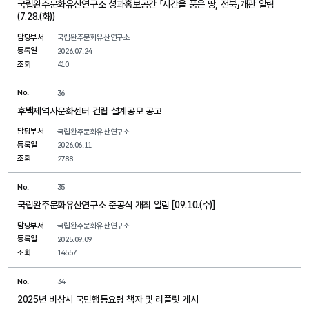
국립완주문화유산연구소 성과홍보공간 「시간을 품은 땅, 전북」개관 알림
(7.28.(화))
담당부서
국립완주문화유산연구소
등록일
2026.07.24
조회
410
No.
36
후백제역사문화센터 건립 설계공모 공고
담당부서
국립완주문화유산연구소
등록일
2026.06.11
조회
2788
No.
35
국립완주문화유산연구소 준공식 개최 알림 [09.10.(수)]
담당부서
국립완주문화유산연구소
등록일
2025.09.09
조회
14557
No.
34
2025년 비상시 국민행동요령 책자 및 리플릿 게시