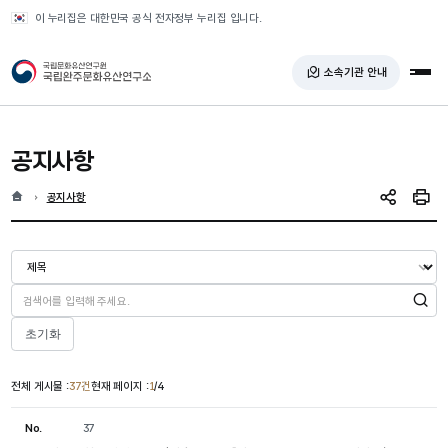
반복영역 건너뛰기
이 누리집은 대한민국 공식 전자정부 누리집 입니다.
국가유산청 국립완주문화유산연구소
소속기관 안내
전체
공지사항
홈
현재 위치
공지사항
SNS 공유
인쇄
검색
초기화
전체 게시물 :
37건
현재 페이지 :
1
/4
No.
37