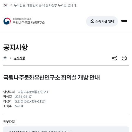
반복영역 건너뛰기
이 누리집은 대한민국 공식 전자정부 누리집 입니다.
국가유산청 국립나주문화유산연구소
소속기관 안내
전체
공지사항
홈
현재 위치
공지사항
SNS 공유
인쇄
국립나주문화유산연구소 회의실 개방 안내
담당부서
국립나주문화유산연구소
작성일
2024-04-17
작성자
오한성(061-339-1117)
조회수
59631
첨부파일