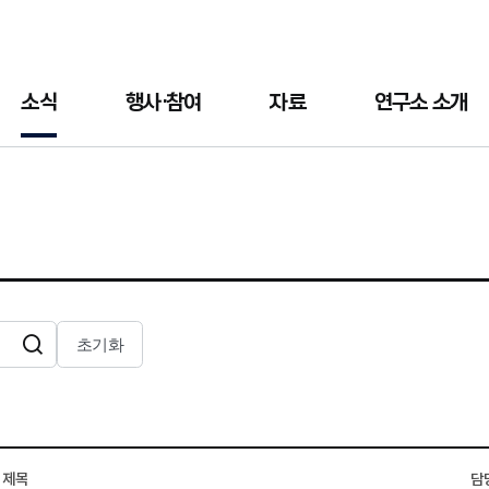
소식
행사·참여
자료
연구소 소개
초기화
검색
제목
담