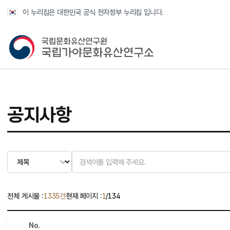
반복영역 건너뛰기
이 누리집은 대한민국 공식 전자정부 누리집 입니다.
국가유산청 국립가야문화유산연구소
공지사항
전체 게시물 :
1335건
현재 페이지 :
1
/134
No.