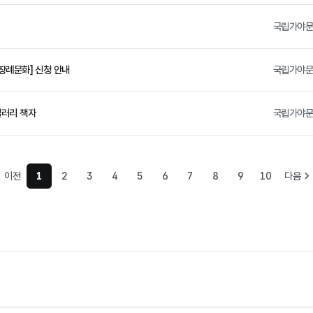
국립가야
 장례문화] 신청 안내
국립가야
갤러리 책자
국립가야
이전
1
2
3
4
5
6
7
8
9
10
다음
현재 페이지