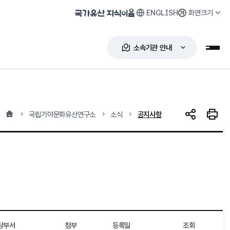
ENGLISH
화면크기
국가유산 지식이음
소속기관 안내
누리
홈
현재 위치
국립가야문화유산연구소
소식
공지사항
SNS 공유
인쇄하
당부서
첨부
등록일
조회