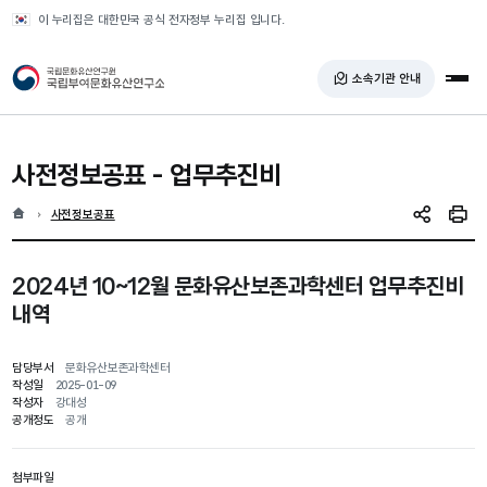
반복영역 건너뛰기
이 누리집은 대한민국 공식 전자정부 누리집 입니다.
국가유산청 국립부여문화유산연구소
소속기관 안내
전체
사전정보공표 - 업무추진비
홈
현재 위치
사전정보공표
SNS 공유
인쇄
2024년 10~12월 문화유산보존과학센터 업무추진비
내역
담당부서
문화유산보존과학센터
작성일
2025-01-09
작성자
강대성
공개정도
공개
첨부파일