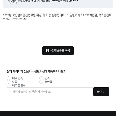
국립문화유산연구원 예산 및 기금현황(2024년도 예결산).xlsx
(17731)
2025년 국립문화유산연구원 예산 및 기금 현황입니다. ㅇ 일반회계 32.828백만원, 국가유산보
호기금 29.951백만원
사전정보공표 목록
현재 페이지의 정보와 사용편의성에 만족하시나요?
매우 만족
만족
보통
불만족
매우 불만족
확인