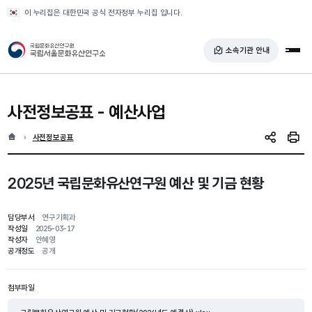
반복영역 건너뛰기
이 누리집은 대한민국 공식 전자정부 누리집 입니다.
국가유산청 국립서울문화유산연구소
소속기관 안내
전체
사전정보공표
-
예산사업
홈
현재 위치
사전정보공표
SNS 공유
인쇄
2025년 국립문화유산연구원 예산 및 기금 현황
담당부서
연구기획과
작성일
2025-03-17
작성자
안혜영
공개정도
공개
첨부파일