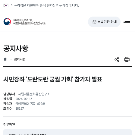
반복영역 건너뛰기
이 누리집은 대한민국 공식 전자정부 누리집 입니다.
국가유산청 국립서울문화유산연구소
소속기관 안내
전체
공지사항
홈
현재 위치
공지사항
SNS 공유
인쇄
시민강좌 '도란도란 궁궐 가회' 참가자 발표
담당부서
국립서울문화유산연구소
작성일
2024-09-13
작성자
감혜원(02-739-6926)
조회수
18167
첨부파일