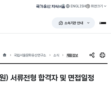
ENGLISH
화면크기
국가유산 지식이음
소속기관 안내
누리
홈
현재 위치
국립서울문화유산연구소
소식
채용정보
SNS 공유
인쇄하
) 서류전형 합격자 및 면접일정