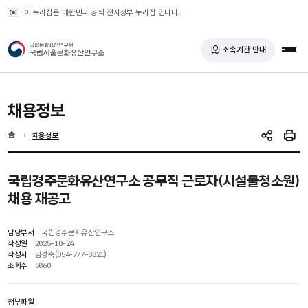
반복영역 건너뛰기
이 누리집은 대한민국 공식 전자정부 누리집 입니다.
국가유산청 국립서울문화유산연구소
소속기관 안내
전체
채용정보
홈
현재 위치
채용정보
SNS 공유
인쇄
국립경주문화유산연구소 공무직 근로자(시설물청소원)
채용 재공고
담당부서
국립경주문화유산연구소
작성일
2025-10-24
작성자
김경숙(054-777-8821)
조회수
5860
첨부파일