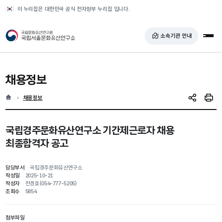
반복영역 건너뛰기
이 누리집은 대한민국 공식 전자정부 누리집 입니다.
국가유산청 국립서울문화유산연구소
소속기관 안내
전체
채용정보
홈
현재 위치
채용정보
SNS 공유
인쇄
국립경주문화유산연구소 기간제근로자 채용
최종합격자 공고
담당부서
국립경주문화유산연구소
작성일
2025-10-21
작성자
전경효(054-777-5205)
조회수
5854
첨부파일