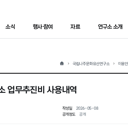
소식
행사·참여
자료
연구소 소개
홈
국립나주문화유산연구소
이용
소 업무추진비 사용내역
작성일
2026-05-08
공개정도
공개