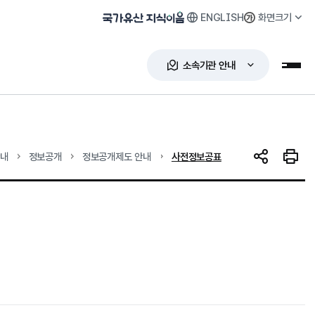
ENGLISH
화면크기
국가유산 지식이음
소속기관 안내
누리
현재 위치
안내
정보공개
정보공개제도 안내
사전정보공표
SNS 공유
인쇄하