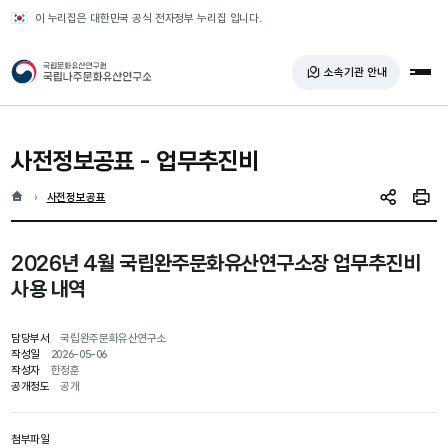
반복영역 건너뛰기
이 누리집은 대한민국 공식 전자정부 누리집 입니다.
국가유산청 국립나주문화유산연구소
소속기관 안내
전체
사전정보공표 - 업무추진비
홈
현재 위치
사전정보공표
SNS 공유
인쇄
2026년 4월 국립완주문화유산연구소장 업무추진비
사용 내역
담당부서
국립완주문화유산연구소
작성일
2026-05-06
작성자
한정훈
공개정도
공개
첨부파일