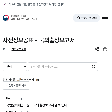
반복영역 건너뛰기
이 누리집은 대한민국 공식 전자정부 누리집 입니다.
국가유산청 국립나주문화유산연구소
소속기관 안내
전체
사전정보공표
- 국외출장보고서
홈
현재 위치
사전정보공표
SNS 공유
인쇄
검색
전체 게시물 :
1건
현재 페이지 :
1
/1
사전정보공표 목록
No.
1
국립문화재연구원의 국외출장보고서 검색 안내