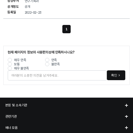
담당부서
연구기획과
공개정도
공개
등록일
2022-02-23
1
현재 페이지
현재 페이지의 정보와 사용편의성에 만족하시나요?
매우 만족
만족
보통
불만족
매우 불만족
확인
본원 및 소속기관
관련기관
배너 모음