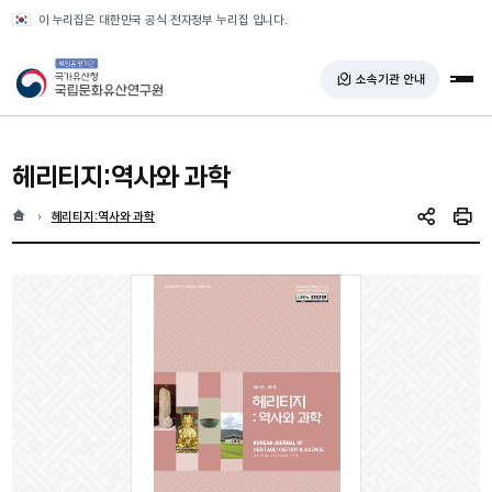
반복영역 건너뛰기
이 누리집은 대한민국 공식 전자정부 누리집 입니다.
국가유산청 국립문화유산연구원
소속기관 안내
전체
헤리티지:역사와 과학
홈
현재 위치
헤리티지:역사와 과학
SNS 공유
인쇄