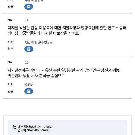
원문
첨부파일
No.
11
디지털 박물관 관람 이용료에 대한 지불의향과 영향요인에 관한 연구 - 중국
베이징 고궁박물원의 디지털 다보각을 사례로 -
저자
톈단이·중안나·변상규
원문
첨부파일
No.
12
자기결정이론 기반 국가유산 주변 일상경관 관리 방안 연구 강진군 귀농·
귀촌인의 생활 서사 분석을 중심으로
저자
오정심
원문
첨부파일
메뉴 담당부서 :
연구기획과
연락처 :
042-860-9468