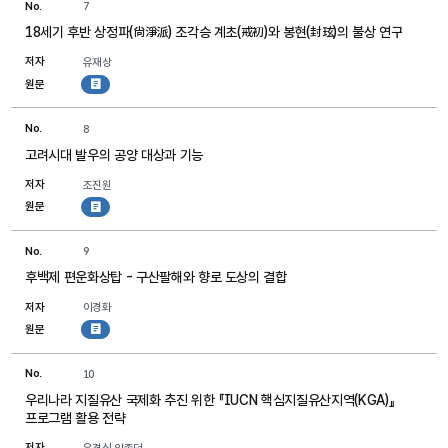
No.
7
18세기 후반 상정파(尙淨派) 조각승 계초(戒初)와 봉현(封玹)의 불상 연구
저자
유재상
원문
첨부파일
No.
8
고려시대 발우의 공양 대상과 기능
저자
조진원
원문
첨부파일
No.
9
후백제 편운화상탑 - 구산팔해와 향로 도상의 결합
저자
이경화
원문
첨부파일
No.
10
우리나라 지질유산 국제화 추진 위한 『IUCN 핵심지질유산지역(KGA)』
프로그램 활용 전략
저자
우경식·임종덕