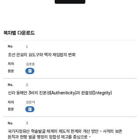
목차별 다운로드
No.
1
조선 관요의 요도구와 백자 재임법의 변화
저자
김경중
원문
첨부파일
No.
2
신라 동해안 3비의 진본성(Authenticity)과 완결성(Integrity)
저자
김창석
원문
첨부파일
No.
3
국가지정유산 학술발굴 체계의 제도적 한계와 개선 방안 - 사적의 보존
원칙과 현행 발굴 행정의 정합성 제고를 중심으로 -