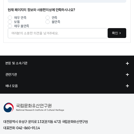
현재 페이지의 정보와 사용편의성에 만족하시나요?
매우 만족
만족
보통
불만족
매우 불만족
확인
본원 및 소속기관
관련기관
배너 모음
국립문화유산연구원
대전광역시 유성구 문지로 132(문지동 472) 국립문화유산연구원
대표전화 :
042-860-9114