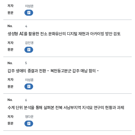
저자
이성준
원문
첨부파일
No.
4
생성형 AI를 활용한 전소 문화유산의 디지털 재현과 아카이빙 방안 검토
저자
김인경
원문
첨부파일
No.
5
갑주 생애의 종결과 전환 - 복천동고분군 갑주 매납 함의 -
저자
이성훈
원문
첨부파일
No.
6
수계 단위 분석을 통해 살펴본 전북 서남부지역 지석묘 연구의 현황과 과제
저자
정다운
원문
첨부파일