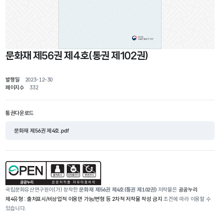
문화재 제56권 제4호(통권 제102권)
발행일
2023-12-30
페이지수
332
통권다운로드
문화재 제56권 제4호.pdf
국립문화유산연구원이(가) 창작한
문화재 제56권 제4호(통권 제102권)
저작물은
공공누리
제4유형 : 출처표시/비상업적 이용만 가능/변형 등 2차적 저작물 작성 금지
조건에 따라 이용할 수
있습니다.