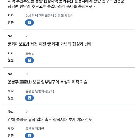
지역 주민주도를 통한 접경지역 문화유산 활용사례에 관한 연구 - 연천군
장남면 원당리 호로고루 통일바라기 축제를 중심으로 -
저자
이세진·박규진·최종택·이동해·강상식
원문
첨부파일
No.
7
문화재보호법 제정 이전 ‘문화재’ 개념의 형성과 변화
저자
오춘영
원문
첨부파일
No.
8
운룡주(雲龍柱) 보물 앙부일구의 특성과 제작 기술
저자
윤용현·민병희·김상혁
원문
첨부파일
No.
9
김해 봉황동 유적 일대 출토 삼국시대 초기 기와 검토
저자
윤선경·김지연
원문
첨부파일