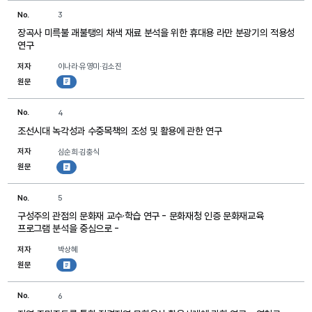
No.
3
장곡사 미륵불 괘불탱의 채색 재료 분석을 위한 휴대용 라만 분광기의 적용성
연구
저자
이나라·유영미·김소진
원문
첨부파일
No.
4
조선시대 녹각성과 수중목책의 조성 및 활용에 관한 연구
저자
심순희·김충식
원문
첨부파일
No.
5
구성주의 관점의 문화재 교수·학습 연구 - 문화재청 인증 문화재교육
프로그램 분석을 중심으로 -
저자
박상혜
원문
첨부파일
No.
6