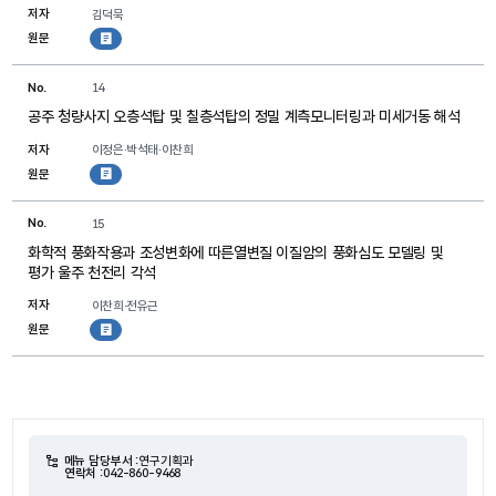
저자
김덕묵
원문
첨부파일
No.
14
공주 청량사지 오층석탑 및 칠층석탑의 정밀 계측모니터링과 미세거동 해석
저자
이정은·박석태·이찬희
원문
첨부파일
No.
15
화학적 풍화작용과 조성변화에 따른열변질 이질암의 풍화심도 모델링 및
평가 울주 천전리 각석
저자
이찬희·전유근
원문
첨부파일
메뉴 담당부서 :
연구기획과
연락처 :
042-860-9468