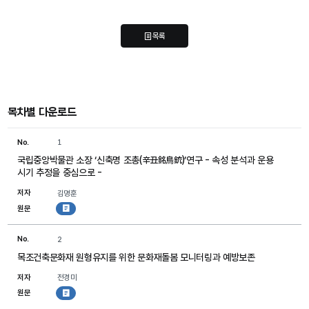
목록
목차별 다운로드
No.
1
국립중앙박물관 소장 ‘신축명 조총(辛丑銘鳥銃)’연구 - 속성 분석과 운용
시기 추정을 중심으로 -
저자
김명훈
원문
첨부파일
No.
2
목조건축문화재 원형유지를 위한 문화재돌봄 모니터링과 예방보존
저자
전경미
원문
첨부파일