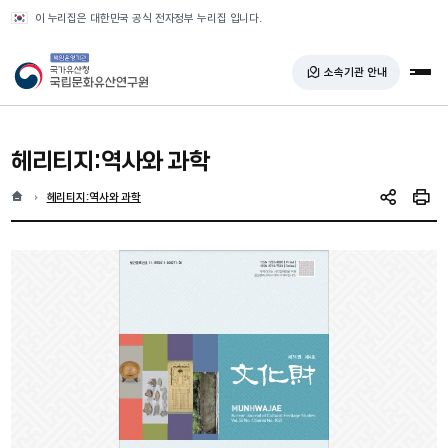
반복영역 건너뛰기
이 누리집은 대한민국 공식 전자정부 누리집 입니다.
국가유산청 국립문화유산연구원
소속기관 안내
전체
헤리티지:역사와 과학
홈
현재 위치
헤리티지:역사와 과학
SNS 공유
인쇄