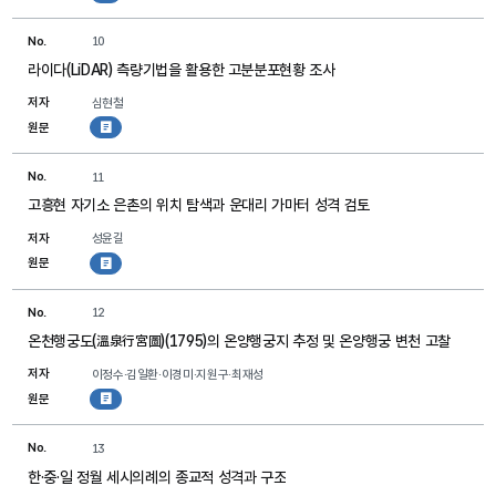
No.
10
라이다(LiDAR) 측량기법을 활용한 고분분포현황 조사
저자
심현철
원문
첨부파일
No.
11
고흥현 자기소 은촌의 위치 탐색과 운대리 가마터 성격 검토
저자
성윤길
원문
첨부파일
No.
12
온천행궁도(溫泉行宮圖)(1795)의 온양행궁지 추정 및 온양행궁 변천 고찰
저자
이정수·김일환·이경미·지원구·최재성
원문
첨부파일
No.
13
한·중·일 정월 세시의례의 종교적 성격과 구조