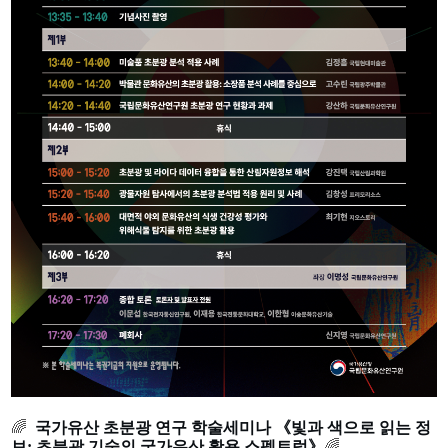
🌈  
국가유산 초분광 연구 학술세미나 《빛과 색으로 읽는 정
보: 초분광 기술의 국가유산 활용 스펙트럼》
🌈