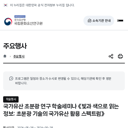
반복영역 건너뛰기
이 누리집은 대한민국 공식 전자정부 누리집 입니다.
국가유산청 국립문화유산연구원
소속기관 안내
전체
주요행사
홈
현재 위치
주요행사
SNS 공유
인쇄
프로그램은 일정과 장소가 수시로 변경될 수 있으니, 해당기관에 확인 후 방문
바랍니다.
학술행사
국가유산 초분광 연구 학술세미나 《빛과 색으로 읽는
정보: 초분광 기술의 국가유산 활용 스펙트럼》
행사기간
2026-05-28 ~ 2026-05-28