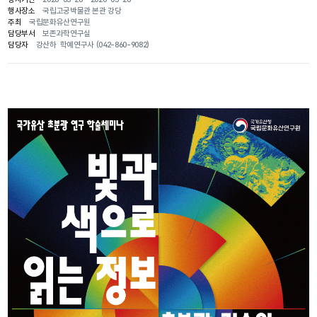
행사장소
국립고궁박물관 본관 강당
주최
국립문화유산연구원
담당부서
보존과학연구실
담당자
강산하 학예연구사 (042-860-9082)