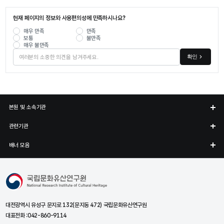
현재 페이지의 정보와 사용편의성에 만족하시나요?
매우 만족
만족
보통
불만족
매우 불만족
확인
본원 및 소속기관
관련기관
배너 모음
국립문화유산연구원
대전광역시 유성구 문지로 132(문지동 472) 국립문화유산연구원
대표전화 :
042-860-9114