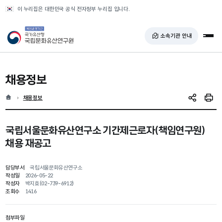
반복영역 건너뛰기
이 누리집은 대한민국 공식 전자정부 누리집 입니다.
국가유산청 국립문화유산연구원
소속기관 안내
전체
채용정보
홈
현재 위치
채용정보
SNS 공유
인쇄
국립서울문화유산연구소 기간제근로자(책임연구원)
채용 재공고
담당부서
국립서울문화유산연구소
작성일
2026-05-22
작성자
박지효(02-739-6912)
조회수
1416
첨부파일