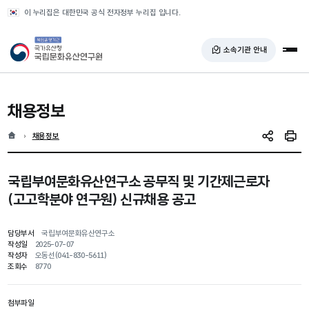
반복영역 건너뛰기
이 누리집은 대한민국 공식 전자정부 누리집 입니다.
국가유산청 국립문화유산연구원
소속기관 안내
전체
채용정보
홈
현재 위치
채용정보
SNS 공유
인쇄
국립부여문화유산연구소 공무직 및 기간제근로자
(고고학분야 연구원) 신규채용 공고
담당부서
국립부여문화유산연구소
작성일
2025-07-07
작성자
오동선(041-830-5611)
조회수
8770
첨부파일