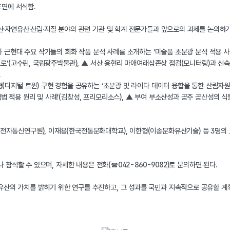
표면에 서식함.
·자연유산·산림·지질 분야의 관련 기관 및 학계 전문가들과 앞으로의 과제를 논의하기
 근현대 주요 작가들의 회화 작품 분석 사례를 소개하는 ‘미술품 초분광 분석 적용 사
으로’(고수린, 국립광주박물관), ▲ 서산 용현리 마애여래삼존상 점검(모니터링)과 
.
디지털 트윈) 구현 경험을 공유하는 ‘초분광 및 라이다 데이터 융합을 통한 산림자원
 적용 원리 및 사례’(김창성, 프리모리소스), ▲ 부여 부소산성과 공주 공산성의 식
자통신연구원), 이재용(한국전통문화대학교), 이한형(이송문화유산기술) 등 3명의 
참석할 수 있으며, 자세한 내용은 전화(☎042-860-9082)로 문의하면 된다.
의 가치를 밝히기 위한 연구를 추진하고, 그 성과를 국민과 지속적으로 공유할 계획