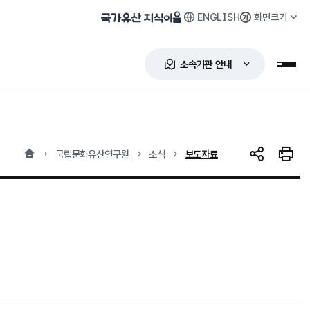
ENGLISH
화면크기
국가유산 지식이음
소속기관 안내
누리
홈
현재 위치
국립문화유산연구원
소식
보도자료
SNS 공유
인쇄하