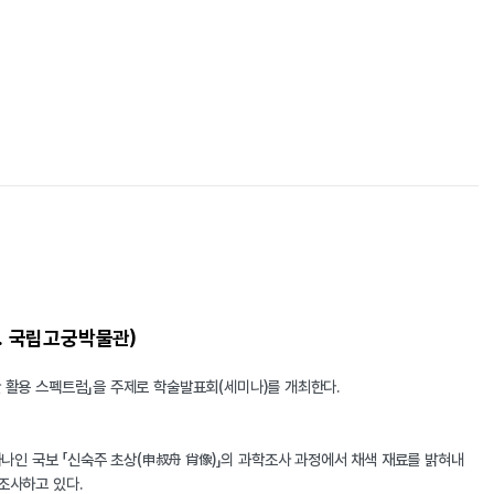
. 국립고궁박물관)
산 활용 스펙트럼」을 주제로 학술발표회(세미나)를 개최한다.
인 국보 「신숙주 초상(申叔舟 肖像)」의 과학조사 과정에서 채색 재료를 밝혀내
조사하고 있다.