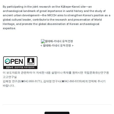
By participating in the joint research on the Kültepe–Kaneš site—an
archaeological landmark of great importance in world history and the study of
ancient urban development—the NRICH aims to strengthen Korea’s position as a
global cultural leader, contribute to the research and preservation of World
Heritage, and promote the global dissemination of Korean archaeological
expertise.
< 퀼테페-카네시 유적 전경 >
이 보도자료와 관련하여 더 자세한 내용 설명이나 취재를 원하시면 국립문화유산연구원
고고연구실
김혜정 연구관(☎042-860-9171), 김대영 연구사(☎042-860-9339)에게 연락해 주시기
바랍니다.