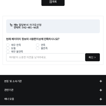
목록
메뉴 담당부서 :
국가유산청
연락처 :
042-481-4625
현재 페이지의 정보와 사용편의성에 만족하시나요?
매우 만족
만족
보통
불만족
매우 불만족
확인
본원 및 소속기관
관련기관
배너 모음