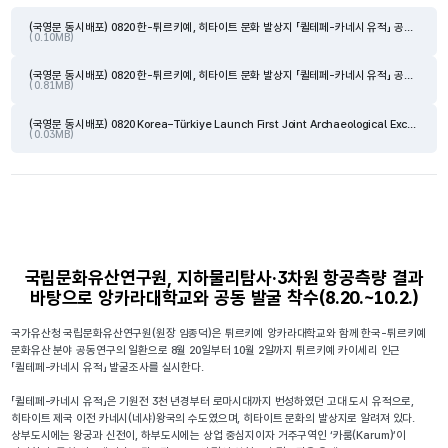
(국영문 동시배포) 0820 한-튀르키예, 히타이트 문화 발상지 「퀼테페-카네시 유적」 공동 발굴조사(본문).hwpx
( 0.10MB)
(국영문 동시배포) 0820 한-튀르키예, 히타이트 문화 발상지 「퀼테페-카네시 유적」 공동 발굴조사(붙임).pdf
( 0.81MB)
(국영문 동시배포) 0820 Korea–Türkiye Launch First Joint Archaeological Excavation at the Kültepe Site.docx
( 0.03MB)
국립문화유산연구원, 지하물리탐사·3차원 항공측량 결과
바탕으로 앙카라대학교와 공동 발굴 착수(8.20.~10.2.)
국가유산청 국립문화유산연구원(원장 임종덕)은 튀르키예 앙카라대학교와 함께 한국-튀르키예
문화유산 분야 공동연구의 일환으로 8월 20일부터 10월 2일까지 튀르키예 카이세리 인근
「퀼테페-카네시 유적」 발굴조사를 실시한다.
「퀼테페-카네시 유적」은 기원전 3천 년경부터 로마시대까지 번성하였던 고대 도시 유적으로,
히타이트 제국 이전 카네시(네샤)왕국의 수도였으며, 히타이트 문화의 발상지로 알려져 있다.
상부도시에는 왕궁과 신전이, 하부도시에는 상업 중심지이자 거주구역인 ‘카룸(Karum)’이