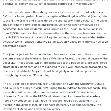
geophysical survey and 3D aerial mapping carried out in May this year.
The Kültepe site was a flourishing ancient city from around the 3rd millennium
B.C. to the Roman period. It was the capital of the Kingdom of Kaneš (Nesha) prior
to the Hittite Empire and is considered the birthplace of Hittite culture. The upper
city contains the royal palace and temples, while the lower city serves as a
commercial hub and residential area known as the Karum. In particular, more
than 23,500 cuneiform clay tablets unearthed at the site have been inscribed on
the UNESCO Memory of the World Register. Although Kültepe was added to the
UNESCO World Heritage Tentative List in 2014, only about 3% of the site has been
excavated to date.
This joint project will focus on trial trenches and excavations in the southern and
eastern areas of the Waršama Sarayı (Waršama Palace), the central palace of the
upper city. These areas, which are connected to the palace core, are considered
strategically significant and are expected to yield well-preserved archaeological
remains and artifacts. Major finds will be digitally recorded and preserved
through high-precision 3D scanning.
The KHS signed a Memorandum of Understanding with the Ministry of Culture
and Tourism of Türkiye in April 2024, laying the foundation for joint research. The
excavation will be carried out in cooperation with the NRICH and Ankara
University. In addition, the NRICH will strengthen its international academic
network by collaborating with leading research teams participating in the
Kültepe–Kaneš project, including Harvard University also Yale University, the
University of Milan, and Okayama University.