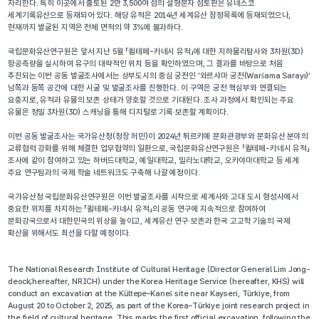
자리한다. 특히 이곳에서 출토된 2만 3,500여 점의 설형문자 점토판은 유네스코
세계기록유산으로 등재되어 있다. 해당 유적은 2014년 세계유산 잠정목록에 등재되었으나,
현재까지 발굴된 지역은 전체 면적의 약 3%에 불과하다.
국립문화유산연구원은 앞서 지난 5월 「퀼테페-카네시 유적」에 대한 지하물리탐사와 3차원(3D)
항공측량을 실시하여 유구의 대략적인 위치 등을 확인하였으며, 그 결과를 바탕으로 처음
추진되는 이번 공동 발굴조사에서는 상부도시의 중심 궁전인 ‘와르샤마 궁전(Waršama Sarayı)’
남쪽과 동쪽 공간에 대한 시굴 및 발굴조사를 진행한다. 이 구역은 궁전 핵심부와 연결되는
요충지로, 유적과 유물의 보존 상태가 양호할 것으로 기대된다. 조사 과정에서 확인되는 주요
유물은 정밀 3차원(3D) 스캐닝을 통해 디지털로 기록·보존할 계획이다.
이번 공동 발굴조사는 국가유산청(청장 허민)이 2024년 튀르키예 문화관광부와 문화유산 분야의
교류협력 강화를 위해 체결한 업무협약의 일환으로, 국립문화유산연구원은 「퀼테페-카네시 유적」
조사에 같이 참여하고 있는 하버드대학교, 예일대학교, 밀라노대학교, 오카야마대학교 등 세계
주요 연구팀과의 국제 학술 네트워크도 구축해 나갈 예정이다.
국가유산청 국립문화유산연구원은 이번 발굴조사를 시작으로 세계사와 고대 도시 형성사에서
중요한 위치를 차지하는 「퀼테페-카네시 유적」의 공동 연구에 지속적으로 참여하여
문화강국으로서 대한민국의 위상을 높이고, 세계유산 연구·보존과 한국 고고학 기술의 국제
확산을 위해서도 최선을 다할 예정이다.
The National Research Institute of Cultural Heritage (Director General Lim Jong-
deock;hereafter, NRICH) under the Korea Heritage Service (hereafter, KHS) will
conduct an excavation at the Kültepe–Kaneš site near Kayseri, Türkiye, from
August 20 to October 2, 2025, as part of the Korea–Türkiye joint research project in
the field of cultural heritage. This marks the first official excavation, following the