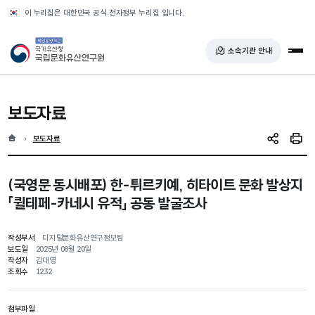
반복영역 건너뛰기
이 누리집은 대한민국 공식 전자정부 누리집 입니다.
국가유산청 국립문화유산연구원
소속기관 안내
전체
보도자료
홈
현재 위치
보도자료
SNS 공유
인쇄
(국영문 동시배포) 한-튀르키예, 히타이트 문화 발상지
「퀼테페-카네시 유적」 공동 발굴조사
작성부서
디지털문화유산연구정보팀
보도일
2025년 08월 20일
작성자
김대영
조회수
1232
첨부파일