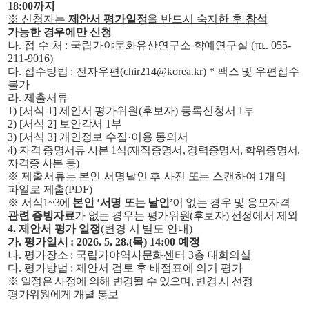
18:00
까지
※
신청자는
제안서 평가일정
을 반드시 숙지한 후
참석
가능한 경우에만 신청
나
.
접 수 처
:
국립가야문화유산연구소 학예연구실
(
℡
. 055-
211-9016)
다
.
접수방법
:
전자우편
(chir214@korea.kr) *
팩스 및 우편접수
불가
라
.
제출서류
1) [
서식
1]
제안서 평가위원
(
후보자
)
등록신청서
1
부
2) [
서식
2]
보안각서
1
부
3) [
서식
3]
개인정보 수집
·
이용 동의서
4)
자격 증명서류 사본
1
식
(
재직증명서
,
경력증명서
,
학위증명서
,
자격증 사본 등
)
※
제출서류는 본인 서명날인 후 사진 또는 스캔하여
1
개의
파일로 제출
(PDF)
※
서식
1~3
에
본인
‘
서명 또는 날인
’
이 없는 경우 및 응모자격
관련 증빙자료
가 없는 경우는 평가위원
(
후보자
)
선정에서 제외
4.
제안서 평가 일정
(
변경 시 별도 안내
)
가
.
평가일시
: 2026. 5. 28.(
목
) 14:00
예정
나
.
평가장소
:
국립가야역사문화센터
3
층 대회의실
다
.
평가방법
:
제안서 검토 후 배점표에 의거 평가
※
일정은 사정에 의해 변경될 수 있으며
,
변경 시 선정
평가위원에게 개별 통보