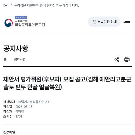
반복영역 건너뛰기
이 누리집은 대한민국 공식 전자정부 누리집 입니다.
국가유산청 국립문화유산연구원
소속기관 안내
전체
공지사항
홈
현재 위치
공지사항
SNS 공유
인쇄
제안서 평가위원(후보자) 모집 공고(김해 예안리고분군
출토 편두 인골 얼굴복원)
담당부서
국립가야문화유산연구소
작성일
2026-05-18
작성자
김형철
조회수
1701
첨부파일