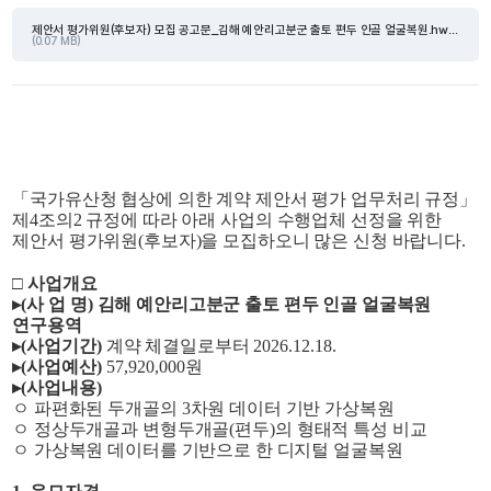
제안서 평가위원(후보자) 모집 공고문_김해 예안리고분군 출토 편두 인골 얼굴복원.hwpx
(0.07 MB)
「
국가유산청 협상에 의한 계약 제안서 평가 업무처리 규정
」
제
4
조의
2
규정에 따라 아래 사업의 수행업체 선정을 위한
제안서 평가위원
(
후보자
)
을 모집하오니 많은 신청 바랍니다
.
□ 사업개요
▸
(
사 업 명
)
김해 예안리고분군 출토 편두 인골 얼굴복원
연구용역
▸
(
사업기간
)
계약 체결일로부터
2026.12.18.
▸
(
사업예산
)
57,920,000
원
▸
(
사업내용
)
ㅇ 파편화된 두개골의
3
차원 데이터 기반 가상복원
ㅇ 정상두개골과 변형두개골
(
편두
)
의 형태적 특성 비교
ㅇ 가상복원 데이터를 기반으로 한 디지털 얼굴복원