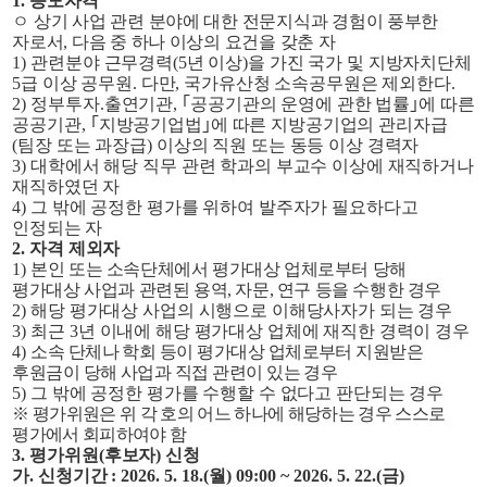
1.
응모자격
ㅇ
상기 사업 관련 분야에 대한 전문지식과 경험이 풍부한
자로서
,
다음 중 하나 이상의 요건을 갖춘 자
1)
관련분야 근무경력
(5
년 이상
)
을 가진 국가 및 지방자치단체
5
급 이상 공무원
.
다만
,
국가유산청 소속공무원은 제외한다
.
2)
정부투자
.
출연기관
,
｢
공공기관의 운영에 관한 법률
｣
에 따른
공공기관
,
｢
지방공기업법
｣
에 따른 지방공기업의 관리자급
(
팀장 또는 과장급
)
이상의 직원 또는 동등 이상 경력자
3)
대학에서 해당 직무 관련 학과의 부교수 이상에 재직하거나
재직하였던 자
4)
그 밖에 공정한 평가를 위하여 발주자가 필요하다고
인정되는 자
2.
자격 제외자
1)
본인 또는 소속단체에서 평가대상 업체로부터 당해
평가대상 사업과 관련된 용역
,
자문
,
연구 등을 수행한 경우
2)
해당 평가대상 사업의 시행으로 이해당사자가 되는 경우
3)
최근
3
년 이내에 해당 평가대상 업체에 재직한 경력이 경우
4)
소속 단체나 학회 등이 평가대상 업체로부터 지원받은
후원금이 당해 사업과 직접 관련이 있는 경우
5)
그 밖에 공정한 평가를 수행할 수 없다고 판단되는 경우
※
평가위원은 위 각 호의 어느 하나에 해당하는 경우 스스로
평가에서 회피하여야 함
3.
평가위원
(
후보자
)
신청
가
.
신청기간
: 2026. 5. 18.(
월
) 09:00 ~ 2026. 5. 22.(
금
)