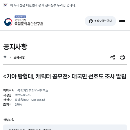
반복영역 건너뛰기
이 누리집은 대한민국 공식 전자정부 누리집 입니다.
국가유산청 국립문화유산연구원
소속기관 안내
전체
공지사항
홈
현재 위치
공지사항
SNS 공유
인쇄
<가야 탐험대, 캐릭터 공모전> 대국민 선호도 조사 알림
담당부서
국립가야문화유산연구소
작성일
2026-05-15
작성자
홍밝음(055-330-8005)
조회수
1904
첨부파일