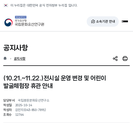
반복영역 건너뛰기
이 누리집은 대한민국 공식 전자정부 누리집 입니다.
국가유산청 국립문화유산연구원
소속기관 안내
전체
공지사항
홈
현재 위치
공지사항
SNS 공유
인쇄
(10.21.~11.22.)전시실 운영 변경 및 어린이
발굴체험장 휴관 안내
담당부서
국립중원문화유산연구소
작성일
2025-10-14
작성자
김민지(043-850-7891)
조회수
12764