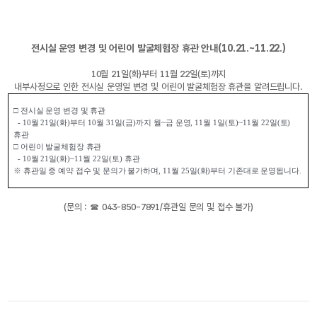
전시실 운영 변경 및 어린이 발굴체험장 휴관 안내(10.21.
~11.22.)
10월 21일(화)부터 11월 22일(토)까지
내부사정으로 인한 전시실 운영일 변경 및 어린이 발굴체험장 휴관을 알려드립니다.
□ 
전시실 운영 변경 및 휴관
- 10
월 
21
일
(
화
)부터 10
월 
31
일
(
금
)까지 월~금 
운영
, 11
월 
1
일
(
토
)~11
월 
22
일
(
토
) 
휴관
□ 
어린이 발굴체험장 휴관
- 10
월 
21
일
(
화
)~11
월 
22
일
(
토
) 
휴관
※ 
휴관일 중 예약 접수 및 문의가 불가하며
, 11
월 
25
일
(
화
)
부터 기존대로 운영됩니다
.
(문의 : ☎ 043-850-7891/휴관일 문의 및 접수 불가)