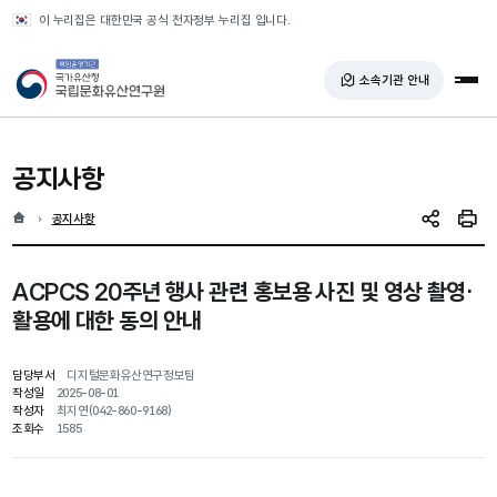
반복영역 건너뛰기
이 누리집은 대한민국 공식 전자정부 누리집 입니다.
국가유산청 국립문화유산연구원
소속기관 안내
전체
공지사항
홈
현재 위치
공지사항
SNS 공유
인쇄
ACPCS 20주년 행사 관련 홍보용 사진 및 영상 촬영·
활용에 대한 동의 안내
담당부서
디지털문화유산연구정보팀
작성일
2025-08-01
작성자
최지연(042-860-9168)
조회수
1585