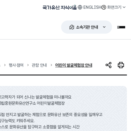
ENGLISH
화면크기
국가유산 지식이음
소속기관 안내
누리
현재 위치
소
행사·참여
관람 안내
어린이 발굴체험장 안내
SNS 공유
인쇄하
고고학자가 되어 신나는 발굴체험을 떠나볼까요
국립중원문화유산연구소 어린이발굴체험장
직접 만지고 발굴하는 체험으로 문화유산 보존의 중요성을 일깨우고
탐구능력도 키워주세요.
스스로 문화유산을 탐구하고 소중함을 알게되는 시간