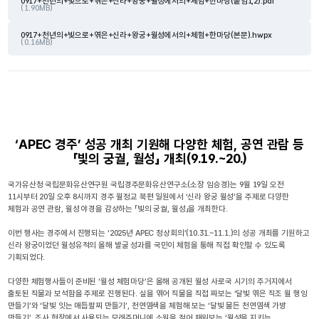
0917+천년의+빛으로+엮은+신라+왕궁+월성에서의+체험+한마당(붙임1,2).pdf
( 1.90MB)
0917+천년의+빛으로+엮은+신라+왕궁+월성에서의+체험+한마당(본문).hwpx
( 0.16MB)
‘APEC 경주’ 성공 개최 기원해 다양한 체험, 공연 관람 등
「빛의 궁궐, 월성」 개최(9.19.~20.)
국가유산청 국립문화유산연구원 국립경주문화유산연구소(소장 임승경)는 9월 19일 오전
11시부터 20일 오후 8시까지 경주 월정교 북편 일원에서 ‘신라 왕궁 월성’을 주제로 다양한
체험과 공연 관람, 월성 야경을 감상하는 「빛의 궁궐, 월성」을 개최한다.
이번 행사는 경주에서 진행되는 ‘2025년 APEC 정상회의’(10.31.~11.1.)의 성공 개최를 기원하고
신라 왕궁이었던 월성유적의 올해 발굴 성과를 국민이 체험을 통해 직접 확인할 수 있도록
기획되었다.
다양한 체험행사들이 준비된 ‘월성 체험마당’은 올해 공개된 월성 사로국 시기의 주거지에서
출토된 직물과 보석함을 주제로 진행된다. 실을 엮어 직물을 직접 짜보는 ‘달빛 엮은 직조 월 행잉
만들기’와 ‘달빛 잇는 매듭팔찌 만들기’, 천연염색을 체험해 보는 ‘달빛 물든 천연염색 가방
만들기’, 조사 현장에서 사용되는 모래주머니에 소원을 적어 채워보는 ‘월성을 지키는