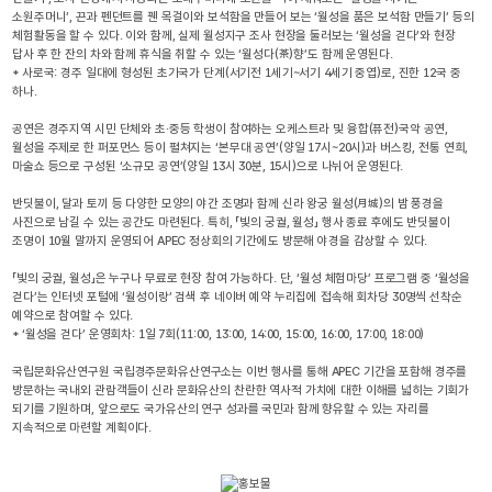
소원주머니’, 끈과 펜던트를 꿴 목걸이와 보석함을 만들어 보는 ‘월성을 품은 보석함 만들기’ 등의
체험활동을 할 수 있다. 이와 함께, 실제 월성지구 조사 현장을 둘러보는 ‘월성을 걷다’와 현장
답사 후 한 잔의 차와 함께 휴식을 취할 수 있는 ‘월성다(茶)향’도 함께 운영된다.
* 사로국: 경주 일대에 형성된 초기국가 단계(서기전 1세기~서기 4세기 중엽)로, 진한 12국 중
하나.
공연은 경주지역 시민 단체와 초·중등 학생이 참여하는 오케스트라 및 융합(퓨전)국악 공연,
월성을 주제로 한 퍼포먼스 등이 펼쳐지는 ‘본무대 공연’(양일 17시~20시)과 버스킹, 전통 연희,
마술쇼 등으로 구성된 ‘소규모 공연’(양일 13시 30분, 15시)으로 나뉘어 운영된다.
반딧불이, 달과 토끼 등 다양한 모양의 야간 조명과 함께 신라 왕궁 월성(月城)의 밤 풍경을
사진으로 남길 수 있는 공간도 마련된다. 특히, 「빛의 궁궐, 월성」 행사 종료 후에도 반딧불이
조명이 10월 말까지 운영되어 APEC 정상회의 기간에도 방문해 야경을 감상할 수 있다.
「빛의 궁궐, 월성」은 누구나 무료로 현장 참여 가능하다. 단, ‘월성 체험마당’ 프로그램 중 ‘월성을
걷다’는 인터넷 포털에 ‘월성이랑’ 검색 후 네이버 예약 누리집에 접속해 회차당 30명씩 선착순
예약으로 참여할 수 있다.
* ‘월성을 걷다’ 운영회차: 1일 7회(11:00, 13:00, 14:00, 15:00, 16:00, 17:00, 18:00)
국립문화유산연구원 국립경주문화유산연구소는 이번 행사를 통해 APEC 기간을 포함해 경주를
방문하는 국내외 관람객들이 신라 문화유산의 찬란한 역사적 가치에 대한 이해를 넓히는 기회가
되기를 기원하며, 앞으로도 국가유산의 연구 성과를 국민과 함께 향유할 수 있는 자리를
지속적으로 마련할 계획이다.