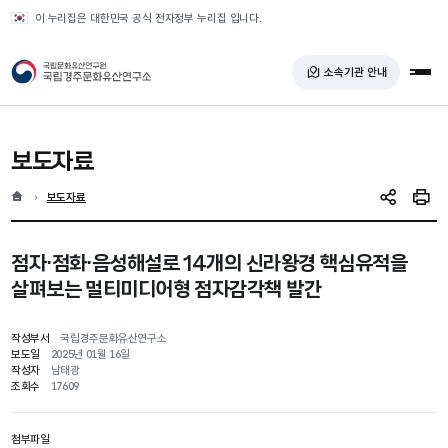
반복영역 건너뛰기
이 누리집은 대한민국 공식 전자정부 누리집 입니다.
국가유산청 국립경주문화유산연구소
소속기관 안내
전체
보도자료
홈
현재 위치
보도자료
SNS 공유
인쇄
점자·점화·음성해설로 14개의 신라왕경 핵심유적을
살펴보는 멀티미디어형 점자감각책 발간
작성부서
국립경주문화유산연구소
보도일
2025년 01월 16일
작성자
남태광
조회수
17609
첨부파일