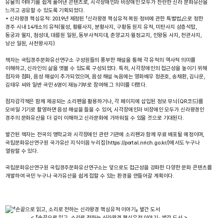
유물의 이야기를 쉽게 풀어낸 콘텐츠로, 시각장애인과 비장애인 모두가 찬란한 신라 문화유산을
느끼고 공유할 수 있도록 기획되었다.
* 신라왕경 핵심유적: 2019년 제정된 「신라왕경 핵심유적 복원·정비에 관한 특별법」으로 정한
경주 시내 14개소의 유적(월성, 황룡사지, 분황사지, 구황동 원지 유적, 미탄사지 삼층석탑,
동궁과 월지, 첨성대, 대릉원 일원, 동부사적지대, 춘양교지·월정교지, 인왕동 사지, 천관사지,
낭산 일원, 사천왕사지)
책자는 국립경주문화유산연구소 구성원들의 풍부한 해설을 통해 각 유적의 역사적 의미를
이해하고, 신라인의 삶을 엿볼 수 있도록 구성되었다. 특히, 시각장애인의 접근성을 높이기 위해
점자와 점화, 음성 해설이 추가되었으며, 음성 해설 녹음에는 영화배우 정준호, 송채환, 김나운,
김태우 씨와 일반 국민 6명이 재능기부로 참여해 그 의미를 더했다.
점자감각책은 함께 제공되는 소리펜을 활용하거나, 각 페이지에 삽입된 정보 무늬(QR코드)를
모바일 기기로 촬영하면 음성 해설을 들을 수 있어, 시각장애인과 비장애인 모두가 신라왕경인
경주의 문화유산을 더 깊이 이해하고 신라문화에 가까워질 수 있을 것으로 기대된다.
발간된 책자는 전국의 맹학교와 시각장애인 관련 기관에 소리펜과 함께 무료 배포될 예정이며,
국립문화유산연구원 국가유산 지식이음 누리집(https://portal.nrich.go.kr/)에서도 누구나
열람할 수 있다.
국립문화유산연구원 국립경주문화유산연구소는 앞으로도 접근성을 강화한 다양한 문화 콘텐츠를
개발하여 국민 누구나 국가유산을 쉽게 접할 수 있는 환경을 만들어갈 계획이다.
< 『손끝으로 읽고, 소리로 전하는 신라왕경 핵심유적 이야기』 발간 도서 >