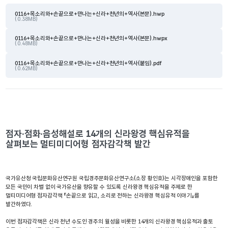
0116+목소리와+손끝으로+만나는+신라+천년의+역사(본문).hwp
( 0.38MB)
0116+목소리와+손끝으로+만나는+신라+천년의+역사(본문).hwpx
( 0.48MB)
0116+목소리와+손끝으로+만나는+신라+천년의+역사(붙임).pdf
( 0.62MB)
점자·점화·음성해설로 14개의 신라왕경 핵심유적을
살펴보는 멀티미디어형 점자감각책 발간
국가유산청 국립문화유산연구원 국립경주문화유산연구소(소장 황인호)는 시각장애인을 포함한
모든 국민이 차별 없이 국가유산을 향유할 수 있도록 신라왕경 핵심유적을 주제로 한
멀티미디어형 점자감각책 『손끝으로 읽고, 소리로 전하는 신라왕경 핵심유적 이야기』를
발간하였다.
이번 점자감각책은 신라 천년 수도인 경주의 월성을 비롯한 14개의 신라왕경 핵심유적과 출토