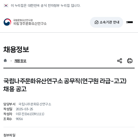
반복영역 건너뛰기
이 누리집은 대한민국 공식 전자정부 누리집 입니다.
국가유산청 국립경주문화유산연구소
소속기관 안내
전체
채용정보
홈
현재 위치
채용정보
SNS 공유
인쇄
국립나주문화유산연구소 공무직(연구원 라급-고고)
채용 공고
담당부서
국립나주문화유산연구소
작성일
2025-03-25
작성자
이우진(0613391111)
조회수
9056
첨부파일