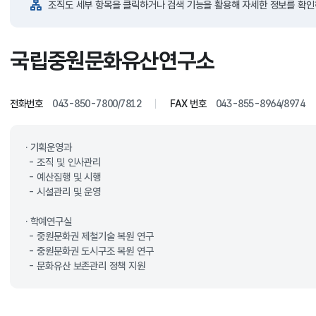
조직도 세부 항목을 클릭하거나 검색 기능을 활용해 자세한 정보를 확인
국립중원문화유산연구소
전화번호
043-850-7800/7812
FAX 번호
043-855-8964/8974
· 기획운영과

 - 조직 및 인사관리

 - 예산집행 및 시행

 - 시설관리 및 운영

· 학예연구실

 - 중원문화권 제철기술 복원 연구

 - 중원문화권 도시구조 복원 연구

 - 문화유산 보존관리 정책 지원