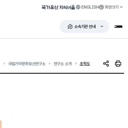
ENGLISH
화면크기
국가유산 지식이음
소속기관 안내
누리
현재 위치
국립가야문화유산연구소
연구소 소개
조직도
SNS 공유
인쇄하