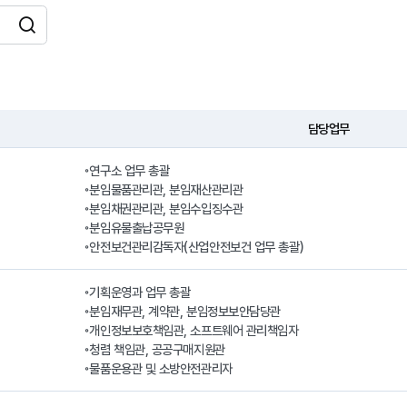
검색
담당업무
◦연구소 업무 총괄

◦분임물품관리관, 분임재산관리관

◦분임채권관리관, 분임수입징수관

◦분임유물출납공무원

◦안전보건관리감독자(산업안전보건 업무 총괄)
◦기획운영과 업무 총괄

◦분임재무관, 계약관, 분임정보보안담당관

◦개인정보보호책임관, 소프트웨어 관리책임자

◦청렴 책임관, 공공구매지원관

◦물품운용관 및 소방안전관리자