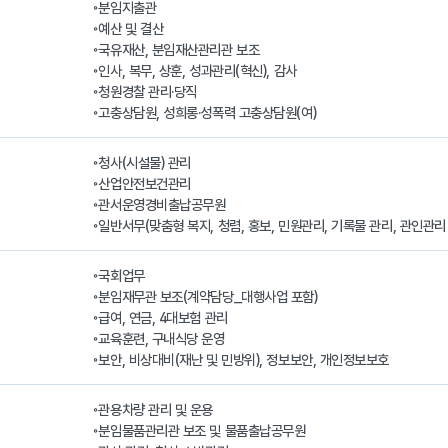
◦분임지출관

◦예산 및 결산

◦국유재산, 분임재산관리관 보조

◦인사, 복무, 상훈, 성과관리(혁신), 감사

◦청원경찰 관리·당직

◦고충상담원, 성희롱·성폭력 고충상담원(여)
◦청사(시설물) 관리

◦산업안전보건관리

◦관서운영경비출납공무원

◦일반서무(맞춤형 복지, 청렴, 홍보, 민원관리, 기록물 관리, 관인관리 
◦국회업무

◦분임재무관 보조(계약담당_대행사업 포함)

◦급여, 연금, 4대보험 관리

◦교육훈련, 구내식당 운영

◦보안, 비상대비(재난 및 민방위), 정보보안, 개인정보보호
◦관용차량 관리 및 운용

◦분임물품관리관 보조 및 물품출납공무원
