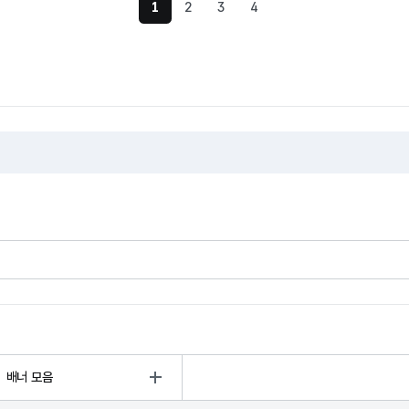
1
2
3
4
현재 페이지
배너 모음