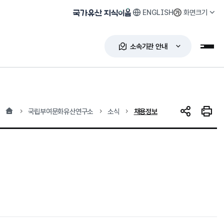
ENGLISH
화면크기
국가유산 지식이음
소속기관 안내
누리
홈
현재 위치
국립부여문화유산연구소
소식
채용정보
SNS 공유
인쇄하